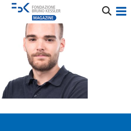
Alessandro Tondini_IRVAPP FBK