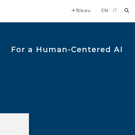
fbk.eu
EN
IT
For a Human-Centered AI