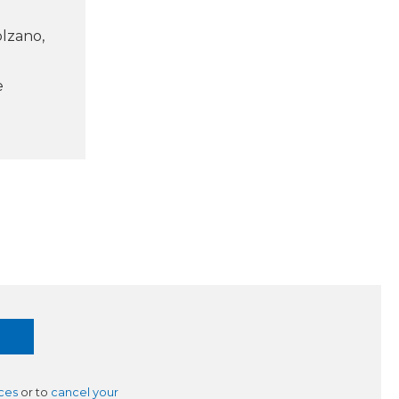
olzano,
e
ces
or to
cancel your