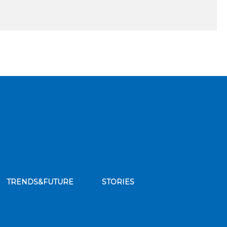
TRENDS&FUTURE
STORIES
bscribe to our news feed