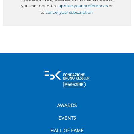
you can request to
update your preferences
or
to
cancel your subscription
.
AWARDS
EVENTS
HALL OF FAME