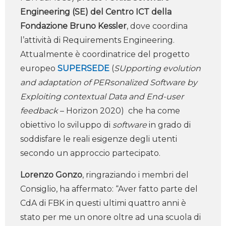
Engineering (SE) del Centro I​C​T della
Fondazione Bruno Kessler
, dove coordina
l’attività di Requirements Engineering.
Attualmente è coordinatrice del progetto
europeo
SUPERSEDE
(
SUpporting evolution
and adaptation of PERsonalized Software by
Exploiting contextual Data and End-user
feedback ​
– H​orizon ​2020​) ​ che ha come
obiettivo lo sviluppo di
software
in grado di
soddisfare le reali esigenze degli utenti
secondo un approccio partecipato​. ​
​Lorenzo Gonzo
, ringraziando i membri del
Consiglio, ha affermato: “Aver fatto parte del
CdA di FBK in questi ultimi quattro anni è
stato per me un onore oltre ad una scuola di